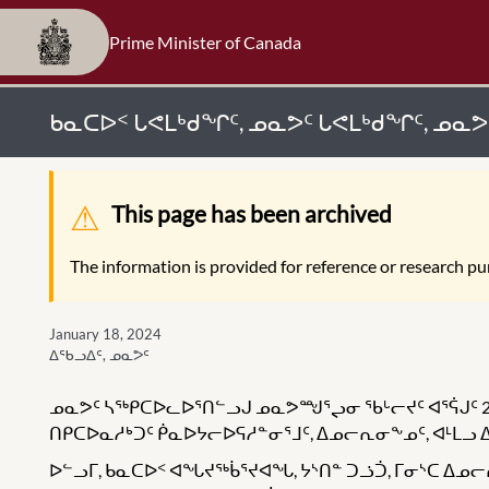
Prime Minister of Canada
ᑲᓇᑕᐅᑉ ᒐᕙᒪᒃᑯᖏᑦ, ᓄᓇᕗᑦ ᒐᕙᒪᒃᑯᖏᑦ, ᓄᓇ
Warning message
This page has been archived
The information is provided for reference or research pur
January 18, 2024
ᐃᖃᓗᐃᑦ, ᓄᓇᕗᑦ
ᓄᓇᕗᑦ ᓴᖅᑭᑕᐅᓚᐅᕐᑎᓪᓗᒍ ᓄᓇᕗᙳᕐᖢᓂ ᖃᒡᓕᔪᑦ ᐊᕐᕌᒍᑦ 25
ᑎᑭᑕᐅᓇᓱᒃᑐᑦ ᑮᓇᐅᔭᓕᐅᕋᓱᓐᓂᕐᒧᑦ, ᐃᓄᓕᕆᓂᖕᓄᑦ, ᐊᒻᒪᓗ
ᐅᓪᓗᒥ, ᑲᓇᑕᐅᑉ ᐊᖓᔪᖅᑳᕐᔪᐊᖓ, ᔭᔅᑎᓐ ᑐᓘᑑ, ᒥᓂᔅᑕ ᐃᓄᓕ