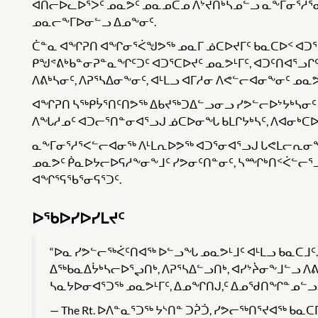
ᐊᑎᓕᐅᓚᐅᕐᐳᑦ ᓄᓇᕗᑦ ᓄᓇᓄᑖᓄ ᐱᔾᔪᑎᒃᓴᓄᓪᓗ ᓇᖕᒥᓂᕐᓱᕐᓂᖕ
ᓄᓇᓕᖕᒥᐅᓂᓪᓗ ᐃᓄᖕᓂᑦ.
ᑖᓐᓇ ᐊᖏᕈᑎ ᐊᖏᓂᕐᐹᖑᕗᖅ ᓄᓇᒥ ᓅᑕᐅᔪᒥᑦ ᑲᓇᑕᐅᑉ ᐊᑐᕐ
ᑭᖑᕝᕕᒃᑲᓐᓂᕈᓐᓇᖏᑦᑐᑦ ᐊᑐᕐᑕᐅᔪᑦ ᓄᓇᕗᒻᒥᑦ, ᐊᑐᑦᑎᐊᕐᓗᒋ
ᐱᕕᒃᓴᓂᑦ, ᐱᕈᕐᓴᐃᓂᖕᓂᑦ, ᐊᒻᒪᓗ ᐊᒥᓱᓂ ᐱᕙᓪᓕᐊᓂᖕᓂᑦ ᓄ
ᐊᖏᕈᑎ ᓴᖅᑭᔮᕐᑎᑦᑎᕗᖅ ᐃᑲᔪᖅᑐᐃᓪᓗᓂᓗ ᓯᕗᓪᓕᐅᔾᔭᒃᓴᓂᑦ
ᐱᖓᓱᓄᑦ ᐊᑐᓕᕐᑎᓐᓂᐊᕐᓗᒍ ᓅᑕᐅᓂᖓ ᑲᒪᒋᔭᒃᓴᑦ, ᐱᐊᓂᒃᑕᐅᓛᕐ
ᓇᖕᒥᓂᕐᓱᕐᐸᓪᓕᐊᓂᖅ ᐱᒻᒪᕆᐅᕗᖅ ᐊᑐᕐᓂᐊᕐᓗᒍ ᒐᕙᒪᓕᕆᓂᖕ
ᓄᓇᕗᑦ ᑮᓇᐅᔭᓕᐅᕋᓱᖕᓂᖕᒧᑦ ᓯᕗᓂᑦᑎᓐᓂᑦ, ᓴᙱᒃᑎᑉᐹᓪᓕᕐ
ᐊᖏᕐᕋᖃᕐᓂᕋᕐᑐᑦ.
ᐅᖃᐅᓯᐅᓯᒪᔪᑦ
“ᐅᓇ ᓯᕗᓪᓕᖅᐹᑦᑎᐊᖅ ᐅᓪᓗᖓ ᓄᓇᕗᒻᒧᑦ ᐊᒻᒪᓗ ᑲᓇᑕᒧᑦ
ᐃᖅᑲᓇᐃᔮᒃᓴᓕᐅᕐᖢᑎᒃ, ᐱᕈᕐᓴᐃᓪᓗᑎᒃ, ᐊᓯᔾᔩᓂᖕᒧᓪᓗ 
ᓴᓇᔭᐅᓂᐊᕐᑐᖅ ᓄᓇᕗᒻᒥᑦ, ᐃᓄᖏᑎᒍ,ᑦ ᐃᓄᖁᑎᖏᓐᓄᓪᓗ.
The Rt. ᐅᐱᓐᓇᕐᑐᖅ ᔭᔅᑎᓐ ᑐᕉᑑ, ᓯᕗᓕᖅᑎᕐᔪᐊᖅ ᑲᓇᑕ