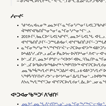
ᓂᕈᐊᖅᑕᐅᓯᒪᔪᖅ ᑖᓐ ᕚᓐᑖᓪ, ᒥᓂᔅᑕ ᐃᓄᓕᕆᔨᑐᖃᒃᑯᓐ
ᓱᓕᔪᑦ
ᖁᕝᕙᕆᐊᕆᓂᖅ ᓄᓇᕗᒻᒥᑦ ᓇᖕᒥᓂᕐᓱᖕᓂᑦ ᒐᕙᒪᑐᖃᒃᑯᑦ 
ᐋᖅᑭᒋᐊᖃᑎᒌᖕᓂᖕᓂᑦ ᓇᖕᒥᓂᕐᓱᖕᓂᖕᒥᓪᓗ.
2019-ᒥᑦ, ᑲᓇᑕᐅᑉ ᒐᕙᒪᒃᑯᖏᑦ, ᓄᓇᕗᑦ ᒐᕙᒪᖓ ᐊ
ᐊᖏᖃᑎᒌᒍᒻᒥᑦ−ᑐᙵᕕᐊᓂᑦ. ᐊᖏᖃᑎᒌᒍᒻᒥᑦ−ᑐᙵᕕᐊ
ᓇᖕᒥᓂᖅᓱᕐᓂᖅ ᓴᙱᒃᑎᑉᐹᓪᓕᕈᑕᐅᓂᐊᕐᐳᖅ ᐊᕕᒃᑐᕐᓯᒪ
ᐅᒃᑯᐃᕐᓯᓗᑎᒃᓗ ᓄᑖᓂ ᑮᓇᐅᔭᓕᐅᕈᑎᒃᓴᓂᑦ ᐱᕙᓪᓕᐊᔾᔪ
ᐅᓪᓗᒥᒧᑦ, ᓄᓇᕗᑦ ᑭᖑᓪᓕᕐᐸᐅᕗᑦ ᐊᐅᓚᑦᑎᓇᑎᒃ ᓇᖕᒥᓂ
ᐅᓪᓗᒥ ᐅᖃᐅᓯᐅᖅᑲᐅᔪᖅ ᓴᖅᑭᑦᑎᕗᖅ ᐊᖏᕈᑕᐅᓯᒪᔪ
ᓄᓇᖃᖅᑳᖅᓯᒪᔪᑦ ᑭᒡᒐᖅᑐᐃᔨᑦ ᐊᒻᒪᓗ 6 ᐊᕕᒃᑐᕐᓯᒪᔪ
ᓴᖅᑭᔮᕐᑎᑦᑎᔪᑦ ᓯᕗᓪᓕᐅᔾᔭᒃᓴᓂᑦ ᐃᓱᒪᒋᔭᓂᓪᓗ ᐅᑭ
ᐱᔭᕇᖅᓯᒪᙱᑦᑐᓂ ᐊᖏᕈᑕᐅᓯᒪᔪᓂᑦ, ᐃᓚᐅᓪᓗᓂ ᓇᖕᒥᓂ
ᐊᒃᑐᐊᓂᖃᖅᑐᑦ ᐱᖁᑎᑦ
ᓄᓇᕗᑦ ᓄᓇᖓ ᐱᔾᔪᑎᒃᓴᓄᓪᓗ ᓇᖕᒥᓂᖅᓱᖅᐸᓪᓕᐊᓂ