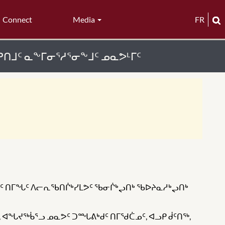
Connect
Media
FR
ᑎᒧᑦ ᓇᖕᒥᓂᕐᓱᕐᓂᖕᒧᑦ ᓄᓇᕗᒻᒥᑦ
ᒃᑯᑦ ᑎᒥᖓᑦ ᐱᓕᕆᖃᑎᒌᒃᓯᒪᕗᑦ ᖃᓂᒌᒃᖢᑎᒃ ᖃᐅᔨᓇᓱᒃᖢᑎᒃ
ᖅ, ᐊᖓᔪᖅᑳᕐᓗ ᓄᓇᕗᑦ ᑐᙵᕕᒃᑯᑦ ᑎᒥᖁᑖᓄᑦ, ᐊᓗᑭ ᑰᑦᑎᖅ,