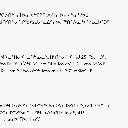
ᐅᕐᑕᐅᑎᓪᓗᒍ ᐅᓇ ᐊᖏᕈᑎ, ᐃᓱᒪᓕᐅᕆᔪᓐᓇᕐᓯᕗᒍ
ᓴᖁᑎᑦᑎᓐᓂᑦ. ᑭᖑᕚᕇᑲᓪᓚᐃᑦ ᓯᕗᓕᖅᑎᑦ ᐱᓇᓱᐊᕐᓯᒪᓚᐅᕐᑐᑦ
ᑦ ᐊᐅᓚᑦᑎᓂᐊᕐᓗᑎᒃ ᓄᓇᖁᑎᑦᑎᓐᓂᑦ. ᐊᕐᕌᒍ 25−ᖑᓕᕐᑐᑦ,
ᐅᔭᕆᐅᕐᑐᑦ ᑐᕌᖅᑕᐅᓪᓗᓂ ᑎᑭᓇᐅᓇᓱᐊᖅᑐᖅ. ᓂᕆᐅᒃᐳᒍᑦ
ᐃᓚᐅᓪᓗᓂ ᐃᖅᑲᓇᐃᔭᖅᑐᓕᕆᓂᖕᒧᑦ ᐱᕙᓪᓕᐊᓂᖕᒧᑦ
ᕗᒻᒥᐅᓄᑦ, ᐃᓕᖅᑯᓯᖏᑦ, ᑮᓇᐅᔭᓕᐅᕈᑎᖏᑦ, ᐱᔪᒪᔭᖏᓪᓗ
ᕗᓪᓕᐅᔾᔭᒃᓴᓂᓪᓗ ᐊᒻᒪᓗ ᐱᖃᕐᑎᑦᑎᓇᓱᒃᖢᑎᒃ
ᓗ ᓄᓇᕗᒻᒥᐅᓕᒫᓄᑦ.”