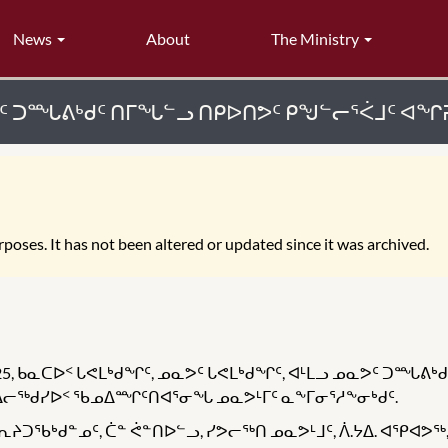
News
About
The Ministry
ᕗᑦ ᑐᙵᕕᒃᑯᑦ ᑎᒥᖓᓪᓗ ᑎᑭᐅᑎᕗᑦ ᑭᖑᓪᓕᕐᐹᒧᑦ ᐊᖏᕈ
poses. It has not been altered or updated since it was archived.
, ᑲᓇᑕᐅᑉ ᒐᕙᒪᒃᑯᖏᑦ, ᓄᓇᕗᑦ ᒐᕙᒪᒃᑯᖏᑦ, ᐊᒻᒪᓗ ᓄᓇᕗᑦ ᑐᙵᕕ
 ᐃᓕᖅᑯᓯᐅᑉ ᖃᓄᐃᙱᑦᑎᐊᕐᓂᖓ ᓄᓇᕗᒻᒥᑦ ᓇᖕᒥᓂᕐᓱᖕᓂᒃᑯᑦ.
ᕆᔨᑐᖃᒃᑯᓐᓄᑦ, ᑖᓐ ᕚᓐᑎᐅᓪᓗ, ᓯᕗᓕᖅᑎ ᓄᓇᕗᒻᒧᑦ, ᐲ.ᔭᐃ. ᐊᕿᐊᕗ