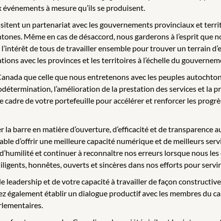
ux événements à mesure qu’ils se produisent.
ent un partenariat avec les gouvernements provinciaux et territor
ones. Même en cas de désaccord, nous garderons à l’esprit que not
 l’intérêt de tous de travailler ensemble pour trouver un terrain d’
ions avec les provinces et les territoires à l’échelle du gouvernem
le Canada que celle que nous entretenons avec les peuples autochto
odétermination, l’amélioration de la prestation des services et la p
 cadre de votre portefeuille pour accélérer et renforcer les progr
 la barre en matière d’ouverture, d’efficacité et de transparence 
able d’offrir une meilleure capacité numérique et de meilleurs se
ve d’humilité et continuer à reconnaître nos erreurs lorsque nous 
ligents, honnêtes, ouverts et sincères dans nos efforts pour servir 
e leadership et de votre capacité à travailler de façon constructiv
ez également établir un dialogue productif avec les membres du ca
rlementaires.