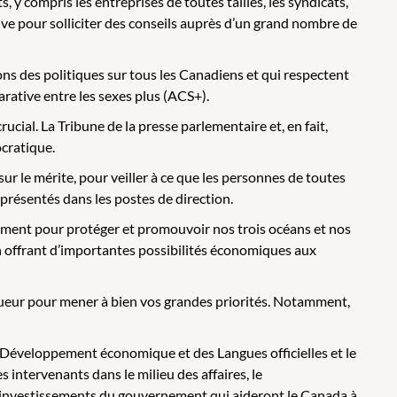
, y compris les entreprises de toutes tailles, les syndicats,
tive pour solliciter des conseils auprès d’un grand nombre de
 des politiques sur tous les Canadiens et qui respectent
rative entre les sexes plus (ACS+).
ucial. La Tribune de la presse parlementaire et, en fait,
cratique.
 le mérite, pour veiller à ce que les personnes de toutes
eprésentés dans les postes de direction.
nement pour protéger et promouvoir nos trois océans et nos
 en offrant d’importantes possibilités économiques aux
vigueur pour mener à bien vos grandes priorités. Notamment,
 du Développement économique et des Langues officielles et le
s intervenants dans le milieu des affaires, le
es investissements du gouvernement qui aideront le Canada à