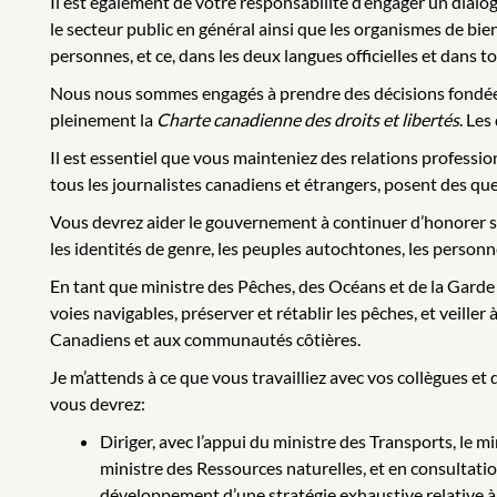
Il est également de votre responsabilité d’engager un dialogu
le secteur public en général ainsi que les organismes de bie
personnes, et ce, dans les deux langues officielles et dans t
Nous nous sommes engagés à prendre des décisions fondées
pleinement la
Charte canadienne des droits et libertés
. Les
Il est essentiel que vous mainteniez des relations profession
tous les journalistes canadiens et étrangers, posent des 
Vous devrez aider le gouvernement à continuer d’honorer so
les identités de genre, les peuples autochtones, les personn
En tant que ministre des Pêches, des Océans et de la Garde
voies navigables, préserver et rétablir les pêches, et veill
Canadiens et aux communautés côtières.
Je m’attends à ce que vous travailliez avec vos collègues e
vous devrez:
Diriger, avec l’appui du ministre des Transports, le m
ministre des Ressources naturelles, et en consultation
développement d’une stratégie exhaustive relative à 