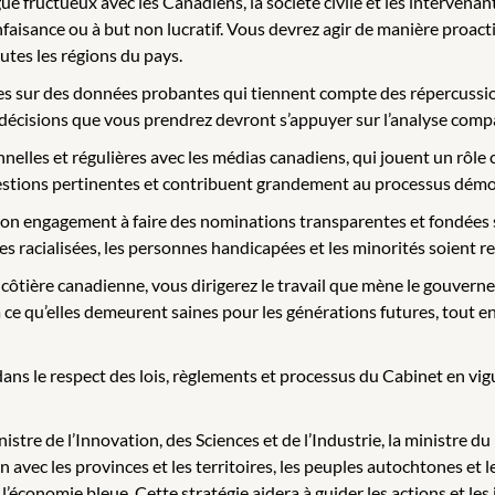
e fructueux avec les Canadiens, la société civile et les intervenants
nfaisance ou à but non lucratif. Vous devrez agir de manière proac
outes les régions du pays.
 sur des données probantes qui tiennent compte des répercussions
 décisions que vous prendrez devront s’appuyer sur l’analyse compa
nelles et régulières avec les médias canadiens, qui jouent un rôle cr
questions pertinentes et contribuent grandement au processus démo
n engagement à faire des nominations transparentes et fondées sur
es racialisées, les personnes handicapées et les minorités soient r
 côtière canadienne, vous dirigerez le travail que mène le gouver
er à ce qu’elles demeurent saines pour les générations futures, tout
t dans le respect des lois, règlements et processus du Cabinet en 
inistre de l’Innovation, des Sciences et de l’Industrie, la ministre
 avec les provinces et les territoires, les peuples autochtones et le
l’économie bleue. Cette stratégie aidera à guider les actions et l