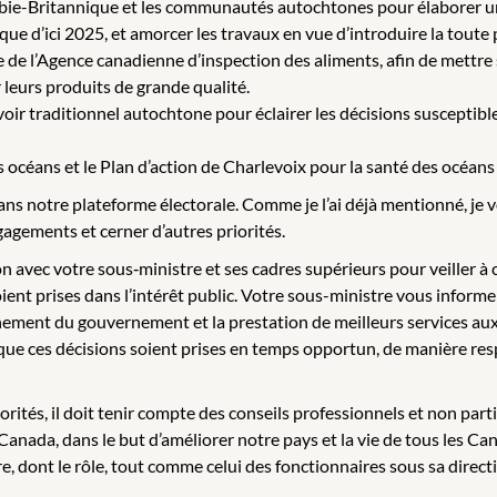
lombie-Britannique et les communautés autochtones pour élaborer u
ique d’ici 2025, et amorcer les travaux en vue d’introduire la toute
 de l’Agence canadienne d’inspection des aliments, afin de mettre 
 leurs produits de grande qualité.
voir traditionnel autochtone pour éclairer les décisions susceptibl
s océans et le Plan d’action de Charlevoix pour la santé des océans
ns notre plateforme électorale. Comme je l’ai déjà mentionné, je 
gements et cerner d’autres priorités.
ion avec votre sous‑ministre et ses cadres supérieurs pour veiller à
oient prises dans l’intérêt public. Votre sous-ministre vous info
onnement du gouvernement et la prestation de meilleurs services au
in que ces décisions soient prises en temps opportun, de manière r
rités, il doit tenir compte des conseils professionnels et non par
 Canada, dans le but d’améliorer notre pays et la vie de tous les Ca
re, dont le rôle, tout comme celui des fonctionnaires sous sa direct