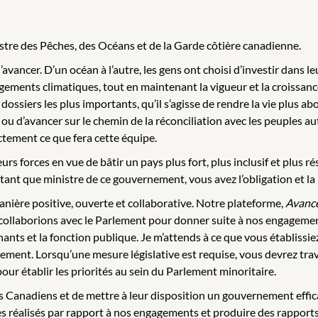
nistre des Pêches, des Océans et de la Garde côtière canadienne.
d’avancer. D’un océan à l’autre, les gens ont choisi d’investir dans
gements climatiques, tout en maintenant la vigueur et la croissan
dossiers les plus importants, qu’il s’agisse de rendre la vie plus a
u d’avancer sur le chemin de la réconciliation avec les peuples au
actement ce que fera cette équipe.
urs forces en vue de bâtir un pays plus fort, plus inclusif et plus 
nt que ministre de ce gouvernement, vous avez l’obligation et la re
manière positive, ouverte et collaborative. Notre plateforme,
Avance
collaborions avec le Parlement pour donner suite à nos engagement
ts et la fonction publique. Je m’attends à ce que vous établissiez 
ement. Lorsqu’une mesure législative est requise, vous devrez tra
r établir les priorités au sein du Parlement minoritaire.
s Canadiens et de mettre à leur disposition un gouvernement effica
ès réalisés par rapport à nos engagements et produire des rapports p