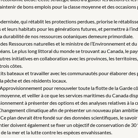
maintenir de bons emplois pour la classe moyenne et des occasions
nisée, qui rétablit les protections perdues, priorise le rétablis
t leurs habitats pour les générations futures, et permettre à l’in
La durabilité de nos ressources océaniques demeure primordiale.
tre des Ressources naturelles et le ministre de l’Environnement e
ans. Le plus long littoral du monde se trouvant au Canada, le pays
autres initiatives en collaboration avec les provinces, les territoi
rois côtes.
etits bateaux et travailler avec les communautés pour élaborer de
la pêche et des résidents locaux.
 l’Approvisionnement pour renouveler toute la flotte de la Garde côt
e moyenne, et veiller à ce que les services maritimes du Canada dis
visionnement à présenter des options et des analyses relatives à 
u Changement climatique afin de présenter un nouveau plan ambitie
e plan devrait être fondé sur des données scientifiques, le savoir a
tier doivent également se fixer un objectif de conservation de 30 
e la mer et la lutte contre les espèces envahissantes.