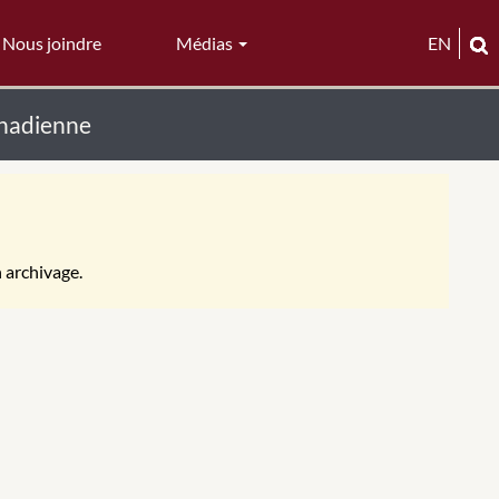
Nous joindre
Médias
EN
anadienne
n archivage.