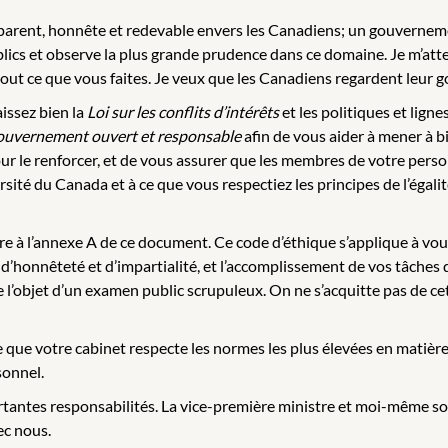
ent, honnête et redevable envers les Canadiens; un gouvernement
lics et observe la plus grande prudence dans ce domaine. Je m’atte
out ce que vous faites. Je veux que les Canadiens regardent leur g
issez bien la
Loi sur les conflits d’intérêts
et les politiques et ligne
ouvernement ouvert et responsable
afin de vous aider à mener à b
pour le renforcer, et de vous assurer que les membres de votre per
ité du Canada et à ce que vous respectiez les principes de l’égalit
ure à l’annexe A de ce document. Ce code d’éthique s’applique à vou
d’honnêteté et d’impartialité, et l’accomplissement de vos tâches 
re l’objet d’un examen public scrupuleux. On ne s’acquitte pas de c
te que votre cabinet respecte les normes les plus élevées en matière
sonnel.
rtantes responsabilités. La vice-première ministre et moi-même so
ec nous.