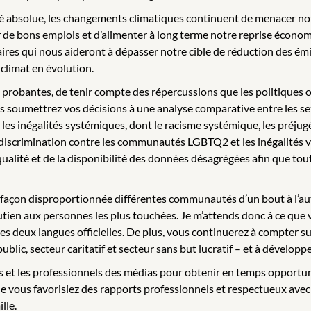
rité absolue, les changements climatiques continuent de menacer no
er de bons emplois et d’alimenter à long terme notre reprise économ
aires qui nous aideront à dépasser notre cible de réduction des ém
 climat en évolution.
probantes, de tenir compte des répercussions que les politiques o
us soumettrez vos décisions à une analyse comparative entre les se
les inégalités systémiques, dont le racisme systémique, les préjugé
 discrimination contre les communautés LGBTQ2 et les inégalités v
a qualité et de la disponibilité des données désagrégées afin que t
e façon disproportionnée différentes communautés d’un bout à l’aut
utien aux personnes les plus touchées. Je m’attends donc à ce que vo
s deux langues officielles. De plus, vous continuerez à compter sur 
lic, secteur caritatif et secteur sans but lucratif – et à développer
s et les professionnels des médias pour obtenir en temps opportun d
e vous favorisiez des rapports professionnels et respectueux avec 
lle.