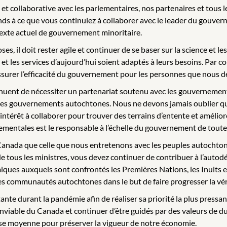
et collaborative avec les parlementaires, nos partenaires et tous l
ttends à ce que vous continuiez à collaborer avec le leader du go
texte actuel de gouvernement minoritaire.
es, il doit rester agile et continuer de se baser sur la science et
t les services d’aujourd’hui soient adaptés à leurs besoins. Par c
surer l’efficacité du gouvernement pour les personnes que nous de
ent de nécessiter un partenariat soutenu avec les gouvernements 
t les gouvernements autochtones. Nous ne devons jamais oublier qu
térêt à collaborer pour trouver des terrains d’entente et améliore
entales est le responsable à l’échelle du gouvernement de toutes le
le Canada que celle que nous entretenons avec les peuples autochto
 de tous les ministres, vous devez continuer de contribuer à l’autod
ues auxquels sont confrontés les Premières Nations, les Inuits et l
 les communautés autochtones dans le but de faire progresser la vér
 durant la pandémie afin de réaliser sa priorité la plus pressante 
nviable du Canada et continuer d’être guidés par des valeurs de dur
lasse moyenne pour préserver la vigueur de notre économie.