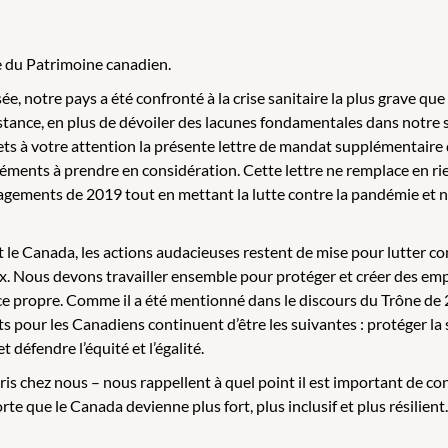
re du Patrimoine canadien.
ée, notre pays a été confronté à la crise sanitaire la plus grave 
tance, en plus de dévoiler des lacunes fondamentales dans notre so
umets à votre attention la présente lettre de mandat supplémentaire
ments à prendre en considération. Cette lettre ne remplace en ri
gagements de 2019 tout en mettant la lutte contre la pandémie et 
le Canada, les actions audacieuses restent de mise pour lutter cont
ieux. Nous devons travailler ensemble pour protéger et créer des emp
nce propre. Comme il a été mentionné dans le discours du Trône d
ets pour les Canadiens continuent d’être les suivantes : protéger l
défendre l’équité et l’égalité.
ris chez nous – nous rappellent à quel point il est important de c
e que le Canada devienne plus fort, plus inclusif et plus résilient.