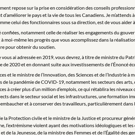
ment repose sur la prise en considération des conseils professionn
améliorer le pays et la vie de tous les Canadiens. Je m’attends à 
omme celui des fonctionnaires sous sa direction, est de vous aider 
é confiées, notamment celle de réaliser les engagements du gouve
à moi-même les progrès que vous accomplissez dans la réalisatio
tre pour obtenir du soutien.
e vous ai adressée en 2019, vous devrez, à titre de ministre du Pat
ne de 2020 et en donnant suite aux investissements de l’Énoncé é
es et le ministre de l’Innovation, des Sciences et de l’Industrie à m
s de la pandémie de COVID-19, notamment les secteurs des arts, de
es à créer plus d’un million d’emplois, ce qui rétablira les niveau
ects dans le secteur social et les infrastructures, une formation
 embaucher et à conserver des travailleurs, particulièrement dans le
t de la Protection civile et le ministre de la Justice et procureur 
ne, l’extrémisme violent ayant des motivations idéologiques et les o
ion et de la Jeunesse, de la ministre des Femmes et de l’Égalité de