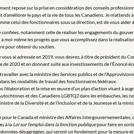
ment repose sur la prise en considération des conseils professionn
améliorer le pays et la vie de tous les Canadiens. Je m’attends à 
omme celui des fonctionnaires sous sa direction, est de vous aider 
é confiées, notamment celle de réaliser les engagements du gouve
à moi-même les progrès que vous accomplissez dans la réalisatio
tre pour obtenir du soutien.
 vous ai adressée en 2019, vous devrez, à titre de président du Con
ne de 2020 et en donnant suite aux investissements de l’Énoncé é
, travailler avec la ministre des Services publics et de l’Approvi
té dans les modalités de travail des fonctionnaires fédéraux.
ns l’élaboration et la mise en œuvre d’un plan d’action visant à au
Autochtones et des Canadiens LGBTQ2 dans les embauches, les nom
nistre de la Diversité et de l’Inclusion et de la Jeunesse et la min
ne pour le Canada et ministre des Affaires intergouvernementales, 
es à la
Loi sur l’emploi dans la fonction publique
pour faire en sorte
 de données désagrégées, qui seront un fondement pour la mesure et 