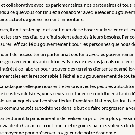
et collaborative avec les parlementaires, nos partenaires et tous l
ttends à ce que vous continuiez à collaborer avec le leader du go
texte actuel de gouvernement minoritaire.
es, il doit rester agile et continuer de se baser sur la science et
t les services d’aujourd’hui soient adaptés à leurs besoins. Par c
surer l’efficacité du gouvernement pour les personnes que nous de
ent de nécessiter un partenariat soutenu avec les gouvernements 
t les gouvernements autochtones. Nous ne devons jamais oublier qu
térêt à collaborer pour trouver des terrains d’entente et améliore
entales est le responsable à l’échelle du gouvernement de toutes le
le Canada que celle que nous entretenons avec les peuples autochto
 de tous les ministres, vous devez continuer de contribuer à l’autod
ues auxquels sont confrontés les Premières Nations, les Inuits et l
 les communautés autochtones dans le but de faire progresser la vér
 durant la pandémie afin de réaliser sa priorité la plus pressante 
nviable du Canada et continuer d’être guidés par des valeurs de dur
lasse moyenne pour préserver la vigueur de notre économie.