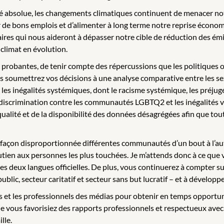
rité absolue, les changements climatiques continuent de menacer no
er de bons emplois et d’alimenter à long terme notre reprise économ
aires qui nous aideront à dépasser notre cible de réduction des ém
 climat en évolution.
probantes, de tenir compte des répercussions que les politiques o
us soumettrez vos décisions à une analyse comparative entre les se
les inégalités systémiques, dont le racisme systémique, les préjugé
 discrimination contre les communautés LGBTQ2 et les inégalités v
a qualité et de la disponibilité des données désagrégées afin que t
e façon disproportionnée différentes communautés d’un bout à l’aut
utien aux personnes les plus touchées. Je m’attends donc à ce que vo
s deux langues officielles. De plus, vous continuerez à compter sur 
lic, secteur caritatif et secteur sans but lucratif – et à développer
s et les professionnels des médias pour obtenir en temps opportun d
e vous favorisiez des rapports professionnels et respectueux avec 
lle.