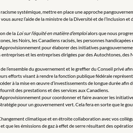
e racisme systémique, mettre en place une approche pangouverneme
ous aurez l’aide de la ministre de la Diversité et de l’Inclusion et 
ion de la
Loi sur l’équité en matière d’emploi
alors que nous progresso
nes, les Noirs, les Canadiens racisés, les personnes handicapées 
de l’Approvisionnement pour élaborer des initiatives pangouverneme
entreprises et les entreprises dirigées par des Autochtones, des 
s de l’ensemble du gouvernement et le greffier du Conseil privé afin
urs efforts visant à rendre la fonction publique fédérale représenta
der à la mise en œuvre d’investissements de longue durée afin de 
fournit des prestations et des services aux Canadiens.
e l’Approvisionnement pour coordonner et faire avancer les initiat
c la Stratégie pour un gouvernement vert. Cela fera en sorte que le
 Changement climatique et en étroite collaboration avec vos collègu
 que les émissions de gaz à effet de serre résultant des opératio