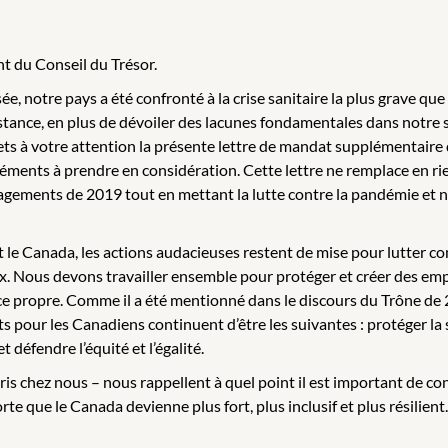
nt du Conseil du Trésor.
ée, notre pays a été confronté à la crise sanitaire la plus grave 
tance, en plus de dévoiler des lacunes fondamentales dans notre so
umets à votre attention la présente lettre de mandat supplémentaire
ments à prendre en considération. Cette lettre ne remplace en ri
gagements de 2019 tout en mettant la lutte contre la pandémie et 
le Canada, les actions audacieuses restent de mise pour lutter cont
ieux. Nous devons travailler ensemble pour protéger et créer des emp
nce propre. Comme il a été mentionné dans le discours du Trône d
ets pour les Canadiens continuent d’être les suivantes : protéger l
défendre l’équité et l’égalité.
ris chez nous – nous rappellent à quel point il est important de c
e que le Canada devienne plus fort, plus inclusif et plus résilient.