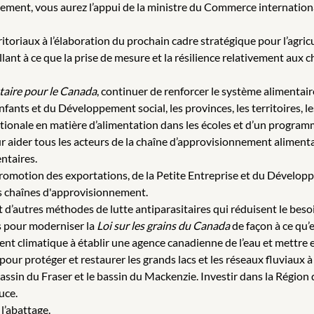
ment, vous aurez l’appui de la ministre du Commerce international
ritoriaux à l’élaboration du prochain cadre stratégique pour l’agri
llant à ce que la prise de mesure et la résilience relativement au
taire pour le Canada
, continuer de renforcer le système alimentair
Enfants et du Développement social, les provinces, les territoires, l
ationale en matière d’alimentation dans les écoles et d’un programm
 aider tous les acteurs de la chaîne d’approvisionnement aliment
entaires.
Promotion des exportations, de la Petite Entreprise et du Dévelop
les chaînes d'approvisionnement.
 d’autres méthodes de lutte antiparasitaires qui réduisent le beso
s pour moderniser la
Loi sur les grains du Canada
de façon à ce qu’e
nt climatique à établir une agence canadienne de l’eau et mettre 
 pour protéger et restaurer les grands lacs et les réseaux fluviaux
 bassin du Fraser et le bassin du Mackenzie. Investir dans la Régio
uce.
l’abattage.