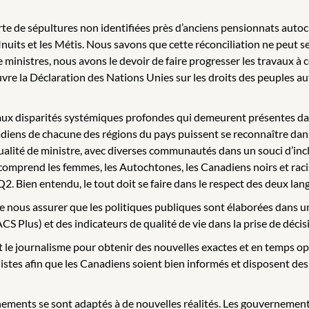
erte de sépultures non identifiées près d’anciens pensionnats auto
 Inuits et les Métis. Nous savons que cette réconciliation ne peut se
de ministres, nous avons le devoir de faire progresser les travaux à
e la Déclaration des Nations Unies sur les droits des peuples auto
aux disparités systémiques profondes qui demeurent présentes dan
nadiens de chacune des régions du pays puissent se reconnaître da
qualité de ministre, avec diverses communautés dans un souci d’inc
 comprend les femmes, les Autochtones, les Canadiens noirs et raci
 Bien entendu, le tout doit se faire dans le respect des deux langu
de nous assurer que les politiques publiques sont élaborées dans 
ACS Plus) et des indicateurs de qualité de vie dans la prise de décis
t le journalisme pour obtenir des nouvelles exactes et en temps op
listes afin que les Canadiens soient bien informés et disposent des
nements se sont adaptés à de nouvelles réalités. Les gouvernements