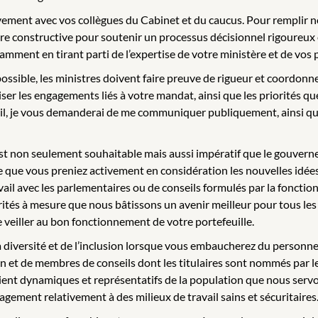
vement avec vos collègues du Cabinet et du caucus. Pour remplir 
ère constructive pour soutenir un processus décisionnel rigoureux 
amment en tirant parti de l’expertise de votre ministère et de vos
ossible, les ministres doivent faire preuve de rigueur et coordonne
er les engagements liés à votre mandat, ainsi que les priorités q
il, je vous demanderai de me communiquer publiquement, ainsi qu’à
 est non seulement souhaitable mais aussi impératif que le gouve
que vous preniez activement en considération les nouvelles idées e
ail avec les parlementaires ou de conseils formulés par la fonction
ités à mesure que nous bâtissons un avenir meilleur pour tous les 
e veiller au bon fonctionnement de votre portefeuille.
la diversité et de l’inclusion lorsque vous embaucherez du personn
on et de membres de conseils dont les titulaires sont nommés par l
ient dynamiques et représentatifs de la population que nous servo
gement relativement à des milieux de travail sains et sécuritaires