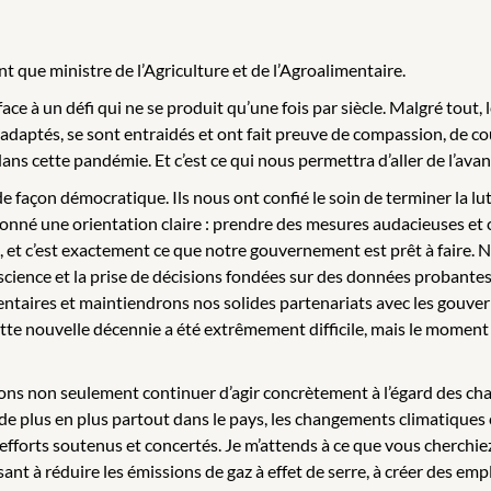
t que ministre de l’Agriculture et de l’Agroalimentaire.
ce à un défi qui ne se produit qu’une fois par siècle. Malgré tout, l
t adaptés, se sont entraidés et ont fait preuve de compassion, de 
dans cette pandémie. Et c’est ce qui nous permettra d’aller de l’avan
de façon démocratique. Ils nous ont confié le soin de terminer la 
donné une orientation claire : prendre des mesures audacieuses et co
et c’est exactement ce que notre gouvernement est prêt à faire. N
a science et la prise de décisions fondées sur des données probante
entaires et maintiendrons nos solides partenariats avec les gouver
e nouvelle décennie a été extrêmement difficile, mais le moment est
vons non seulement continuer d’agir concrètement à l’égard des chan
de plus en plus partout dans le pays, les changements climatiques 
s efforts soutenus et concertés. Je m’attends à ce que vous cherchiez
 à réduire les émissions de gaz à effet de serre, à créer des emploi