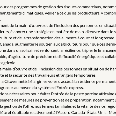
e à jour des programmes de gestion des risques commerciaux, notamm
angements climatiques. Veiller à ce que les producteurs, y compri
.
ment de la main-d’œuvre et de l’Inclusion des personnes en situati
vailleurs, élaborer une stratégie en matière de main-d’œuvre dans l
culture et de la transformation des aliments à court et long terme.
e Canada, augmenter le soutien aux agriculteurs pour que ces dern
one dans un sol sain et renforcent la résilience; tripler le finance
, d’agriculture de précision et d’efficacité énergétique; et collabo
 agricole.
a main-d’œuvre et de l’Inclusion des personnes en situation de han
té et la sécurité des travailleurs étrangers temporaires.
 la Citoyenneté à élargir les voies d’accès à la résidence permanent
gricole, au moyen du système d’Entrée express.
ions nécessaires pour éviter l’entrée de la peste porcine africaine
ablissement de mesures de prévention et de préparation, notamment 
 gestion de l’offre, nos fermes familiales et la vitalité de nos régio
omplète et équitable relativement à l’Accord Canada–États-Unis–M