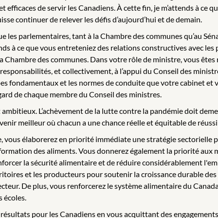
 efficaces de servir les Canadiens. À cette fin, je m’attends à ce 
isse continuer de relever les défis d’aujourd’hui et de demain.
a que les parlementaires, tant à la Chambre des communes qu’au Séna
nds à ce que vous entreteniez des relations constructives avec les 
la Chambre des communes. Dans votre rôle de ministre, vous êtes r
responsabilités, et collectivement, à l’appui du Conseil des minist
es fondamentaux et les normes de conduite que votre cabinet et v
’égard de chaque membre du Conseil des ministres.
ambitieux. L’achèvement de la lutte contre la pandémie doit deme
enir meilleur où chacun a une chance réelle et équitable de réussi
re, vous élaborerez en priorité immédiate une stratégie sectoriel
sformation des aliments. Vous donnerez également la priorité aux mes
enforcer la sécurité alimentaire et de réduire considérablement l'em
rritoires et les producteurs pour soutenir la croissance durable des 
ecteur. De plus, vous renforcerez le système alimentaire du Canada
s écoles.
s résultats pour les Canadiens en vous acquittant des engagements