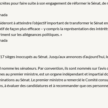
tes pour faire suite à son engagement de réformer le Sénat, de réta
anada
ideront à atteindre l’objectif important de transformer le Sénat e
if de façon plus efficace – y compris la représentation des intérê
iment sur les allégeances politiques. »
anada
 a 17 sièges inoccupés au Sénat. Jusqu’aux annonces d’aujourd’hui, 
 nomme les sénateurs. Par convention, ils sont nommés sur l’avis 
s au premier ministre, est un organe indépendant et impartial don
nations au Sénat. Le premier ministre a remercié le Comité consul
ations, à évaluer des candidatures et à recommander que ces perso