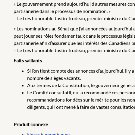
« Le gouvernement prend aujourd’hui d’autres mesures concrè
partisanerie dans le processus de nomination. »
– Le très honorable Justin Trudeau, premier ministre du C
« Les nominations au Sénat que j’ai annoncées aujourd’hui a
peut jouer ses rôles fondamentaux dans le processus législat
partisanerie afin d’assurer que les intérêts des Canadiens pr
– Le très honorable Justin Trudeau, premier ministre du C
Faits saillants
Si l’on tient compte des annonces d’aujourd’hui, il y
nombre de sièges vacants.
Aux termes de la Constitution, le gouverneur général
Le Comité consultatif, qui a recommandé ces personne
recommandations fondées sur le mérite pour les nomi
diligents, qui l’ont mené à faire de vastes consult
Produit connexe
Notes biographiques