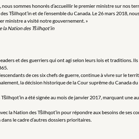
n, nous sommes honorés d’accueillir le premier ministre sur nos ter
n des Tŝilhqot’in et de l’ensemble du Canada. Le 26 mars 2018, nou
ier ministre a visité notre gouvernement. »
la Nation des Tŝilhqot’in
 leaders et des guerriers qui ont agi selon leurs lois et traditions. 
865.
escendants de ces six chefs de guerre, continue à vivre sur le territo
 Finalement, la décision historique de la Cour suprême du Canada du
 Tŝilhqot’in a été signée au mois de janvier 2017, marquant une au
vec la Nation des Tŝilhqot’in pour répondre aux besoins de ses c
n dans le cadre d’autres dossiers prioritaires.