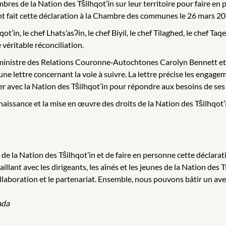
bres de la Nation des Tŝilhqot’in sur leur territoire pour faire en
ment fait cette déclaration à la Chambre des communes le 26 mars 20
t’in, le chef Lhats’asʔin, le chef Biyil, le chef Tilaghed, le chef Ta
éritable réconciliation.
la ministre des Relations Couronne‑Autochtones Carolyn Bennett et 
ne lettre concernant la voie à suivre. La lettre précise les engagem
ler avec la Nation des Tŝilhqot’in pour répondre aux besoins de s
aissance et la mise en œuvre des droits de la Nation des Tŝilhqot’
de la Nation des Tŝilhqot’in et de faire en personne cette déclarat
illant avec les dirigeants, les aînés et les jeunes de la Nation des 
ollaboration et le partenariat. Ensemble, nous pouvons bâtir un aven
ada