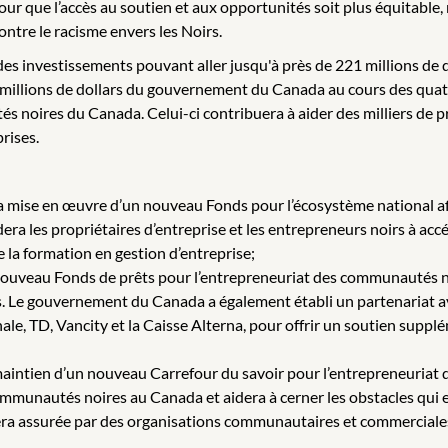
ur que l’accès au soutien et aux opportunités soit plus équitable,
ontre le racisme envers les Noirs.
es investissements pouvant aller jusqu'à près de 221 millions de do
illions de dollars du gouvernement du Canada au cours des quatre
oires du Canada. Celui-ci contribuera à aider des milliers de pro
prises.
 la mise en œuvre d’un nouveau Fonds pour l’écosystème national af
dera les propriétaires d’entreprise et les entrepreneurs noirs à acc
e la formation en gestion d’entreprise;
 nouveau Fonds de prêts pour l’entrepreneuriat des communautés no
rs. Le gouvernement du Canada a également établi un partenariat 
nale, TD, Vancity et la Caisse Alterna, pour offrir un soutien suppl
e maintien d’un nouveau Carrefour du savoir pour l’entrepreneuriat
communautés noires au Canada et aidera à cerner les obstacles qui 
era assurée par des organisations communautaires et commerciales 