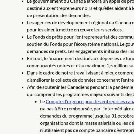
Le gouvernement du Canada lancera un appel de propo
destiné aux entrepreneurs noirs et qu’elles aident à l
de présentation des demandes.
Les agences de développement régional du Canada met
pour les aider à mettre en œuvre leurs services.
Le Fonds de prêts pour l'entrepreneuriat des communa
soutien du Fonds pour l’écosystème national. Le gouv
demandes de prêts. Les engagements initiaux des insti
En tout, le financement destiné aux dépenses de fonc
communautés noires et d’au maximum 1,5 million sur 
Dans le cadre de notre travail visant à mieux compre
d’améliorer la collecte de données concernant l’ent
Afin de soutenir les Canadiens pendant la pandémie
qui comprend les programmes majeurs suivants destin
Le
Compte d’urgence pour les entreprises ca
n’a pas à être remboursée, par l’intermédiaire
demandes du programme jusqu’au 31 octobre 2020
organisations dont la masse salariale ou les d
n’utilisaient pas de compte bancaire d’entrepri