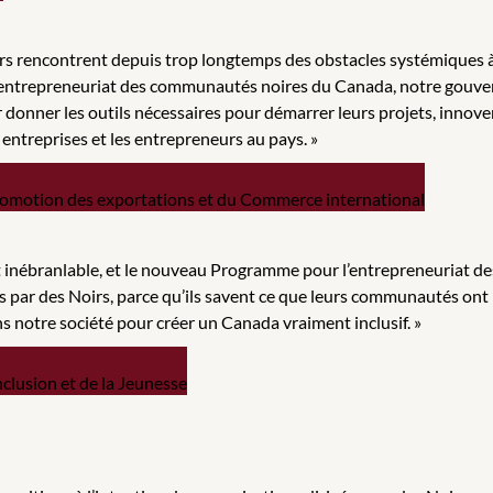
oirs rencontrent depuis trop longtemps des obstacles systémiques 
entrepreneuriat des communautés noires du Canada, notre gouver
onner les outils nécessaires pour démarrer leurs projets, innover, 
s entreprises et les entrepreneurs au pays. »
a Promotion des exportations et du Commerce international
 est inébranlable, et le nouveau Programme pour l’entrepreneuria
 par des Noirs, parce qu’ils savent ce que leurs communautés ont le
s notre société pour créer un Canada vraiment inclusif. »
Inclusion et de la Jeunesse