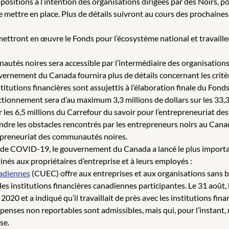
sitions à l’intention des organisations dirigées par des Noirs, p
e mettre en place. Plus de détails suivront au cours des prochaines 
tront en œuvre le Fonds pour l’écosystème national et travailler
utés noires sera accessible par l’intermédiaire des organisations
ernement du Canada fournira plus de détails concernant les critère
tutions financières sont assujettis à l’élaboration finale du Fonds
tionnement sera d’au maximum 3,3 millions de dollars sur les 33,3
les 6,5 millions du Carrefour du savoir pour l’entrepreneuriat d
ndre les obstacles rencontrés par les entrepreneurs noirs au Canad
repreneuriat des communautés noires.
 de COVID-19, le gouvernement du Canada a lancé le plus importan
és aux propriétaires d’entreprise et à leurs employés :
nadiennes
(CUEC) offre aux entreprises et aux organisations sans bu
 des institutions financières canadiennes participantes. Le 31 aoû
 et a indiqué qu’il travaillait de près avec les institutions fina
épenses non reportables sont admissibles, mais qui, pour l’instant
se.