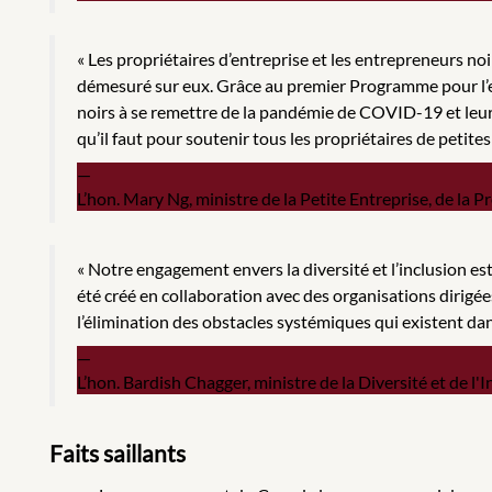
« Les propriétaires d’entreprise et les entrepreneurs n
démesuré sur eux. Grâce au premier Programme pour l’
noirs à se remettre de la pandémie de COVID-19 et leur d
qu’il faut pour soutenir tous les propriétaires de petite
L’hon. Mary Ng, ministre de la Petite Entreprise, de l
« Notre engagement envers la diversité et l’inclusion
été créé en collaboration avec des organisations dirigées
l’élimination des obstacles systémiques qui existent dan
L’hon. Bardish Chagger, ministre de la Diversité et de l'
Faits saillants