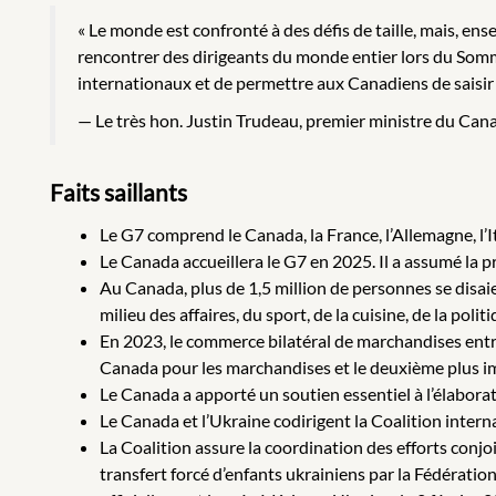
« Le monde est confronté à des défis de taille, mais, ens
rencontrer des dirigeants du monde entier lors du Somm
internationaux et de permettre aux Canadiens de saisir l
Le très hon. Justin Trudeau, premier ministre du Can
Faits saillants
Le G7 comprend le Canada, la France, l’Allemagne, l’I
Le Canada accueillera le G7 en 2025. Il a assumé la p
Au Canada, plus de 1,5 million de personnes se disaien
milieu des affaires, du sport, de la cuisine, de la po
En 2023, le commerce bilatéral de marchandises entre l
Canada pour les marchandises et le deuxième plus i
Le Canada a apporté un soutien essentiel à l’élaborat
Le Canada et l’Ukraine codirigent la Coalition intern
La Coalition assure la coordination des efforts conjoi
transfert forcé d’enfants ukrainiens par la Fédération