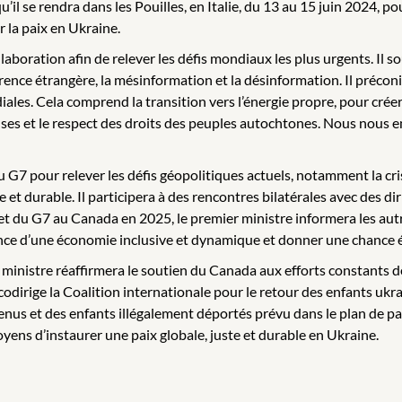
il se rendra dans les Pouilles, en Italie, du 13 au 15 juin 2024, p
r la paix en Ukraine.
aboration afin de relever les défis mondiaux les plus urgents. Il s
ence étrangère, la mésinformation et la désinformation. Il préconi
es. Cela comprend la transition vers l’énergie propre, pour créer d
reuses et le respect des droits des peuples autochtones. Nous no
u G7 pour relever les défis géopolitiques actuels, notamment la cri
 et durable. Il participera à des rencontres bilatérales avec des di
t du G7 au Canada en 2025, le premier ministre informera les autr
sance d’une économie inclusive et dynamique et donner une chance 
er ministre réaffirmera le soutien du Canada aux efforts constants
codirige la Coalition internationale pour le retour des enfants ukr
étenus et des enfants illégalement déportés prévu dans le plan de p
yens d’instaurer une paix globale, juste et durable en Ukraine.