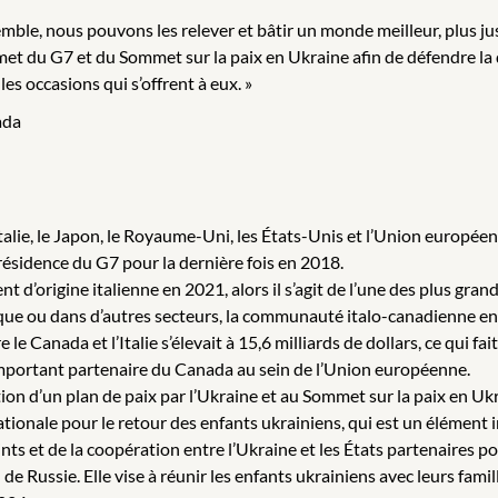
emble, nous pouvons les relever et bâtir un monde meilleur, plus jus
et du G7 et du Sommet sur la paix en Ukraine afin de défendre la 
es occasions qui s’offrent à eux. »
ada
talie, le Japon, le Royaume-Uni, les États-Unis et l’Union européen
résidence du G7 pour la dernière fois en 2018.
t d’origine italienne en 2021, alors il s’agit de l’une des plus gra
litique ou dans d’autres secteurs, la communauté italo-canadienne en
e Canada et l’Italie s’élevait à 15,6 milliards de dollars, ce qui fa
mportant partenaire du Canada au sein de l’Union européenne.
ion d’un plan de paix par l’Ukraine et au Sommet sur la paix en Uk
ationale pour le retour des enfants ukrainiens, qui est un élément 
nts et de la coopération entre l’Ukraine et les États partenaires p
 de Russie. Elle vise à réunir les enfants ukrainiens avec leurs fami