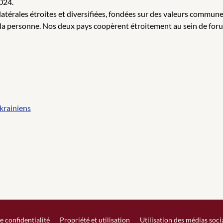
2024.
latérales étroites et diversifiées, fondées sur des valeurs commun
 la personne. Nos deux pays coopèrent étroitement au sein de foru
ukrainiens
e confidentialité
Propriété et utilisation
Utilisation des médias soc