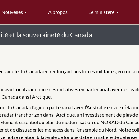
Nouvelles
À propos
Le ministère
rité et la souveraineté du Canada
eraineté du Canada en renforçant nos forces militaires, en consolid
unavut, où il a annoncé des initiatives en partenariat avec des lead
u Canada dans l’Arctique.
ion du Canada d’agir en partenariat avec l’Australie en vue d’élab
e radar transhorizon dans l’Arctique, un investissement de
plus de
ue. Élément essentiel du plan de modernisation du NORAD du Canada,
r et de dissuader les menaces dans l’ensemble du Nord. Notre colla
ge notre relation bilatérale de longue date en matière de défense