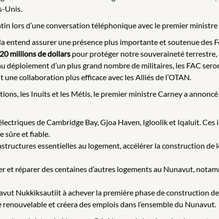
s-Unis.
atin lors d’une conversation téléphonique avec le premier ministre
da entend assurer une présence plus importante et soutenue des F
20 millions de dollars
pour protéger notre souveraineté terrestre, 
 au déploiement d’un plus grand nombre de militaires, les FAC sero
une collaboration plus efficace avec les Alliés de l’OTAN.
ations, les Inuits et les Métis, le premier ministre Carney a annon
électriques de Cambridge Bay, Gjoa Haven, Igloolik et Iqaluit. Ce
sûre et fiable.
rastructures essentielles au logement, accélérer la construction d
er et réparer des centaines d’autres logements au Nunavut, nota
vut Nukkiksautiit à achever la première phase de construction de s
ce renouvelable et créera des emplois dans l’ensemble du Nunavut.