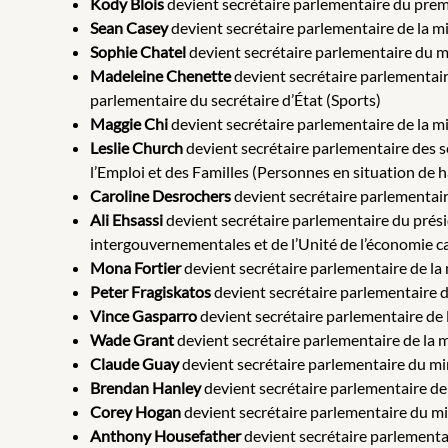
Kody Blois
devient secrétaire parlementaire du prem
Sean Casey
devient secrétaire parlementaire de la m
Sophie Chatel
devient secrétaire parlementaire du mi
Madeleine Chenette
devient secrétaire parlementaire
parlementaire du secrétaire d’État (Sports)
Maggie Chi
devient secrétaire parlementaire de la mi
Leslie Church
devient secrétaire parlementaire des sec
l’Emploi et des Familles (Personnes en situation de 
Caroline Desrochers
devient secrétaire parlementair
Ali Ehsassi
devient secrétaire parlementaire du prés
intergouvernementales et de l’Unité de l’économi
Mona Fortier
devient secrétaire parlementaire de la 
Peter Fragiskatos
devient secrétaire parlementaire de
Vince Gasparro
devient secrétaire parlementaire de la
Wade Grant
devient secrétaire parlementaire de la
Claude Guay
devient secrétaire parlementaire du min
Brendan Hanley
devient secrétaire parlementaire de 
Corey Hogan
devient secrétaire parlementaire du min
Anthony Housefather
devient secrétaire parlementai