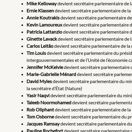
Mike Kelloway
devient secrétaire parlementaire de 
Ernie Klassen
devient secrétaire parlementaire de la
Annie Koutrakis
devient secrétaire parlementaire de 
Kevin Lamoureux
devient secrétaire parlementaire
Patricia Lattanzio
devient secrétaire parlementaire d
Ginette Lavack
devient secrétaire parlementaire de 
Carlos Leitão
devient secrétaire parlementaire de la m
Tim Louis
devient secrétaire parlementaire du prési
intergouvernementales et de l’Unité de l’économie 
Jennifer McKelvie
devient secrétaire parlementaire 
Marie-Gabrielle Ménard
devient secrétaire parlement
David Myles
devient secrétaire parlementaire du mini
la secrétaire d’État (Nature)
Yasir Naqvi
devient secrétaire parlementaire du mini
Taleeb Noormohamed
devient secrétaire parlementair
Rob Oliphant
devient secrétaire parlementaire de la 
Tom Osborne
devient secrétaire parlementaire du pr
Jacques Ramsay
devient secrétaire parlementaire du 
Pauline Rochefort
devient secrétaire parlementaire 