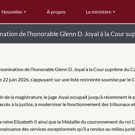
Nouvelles
À propos
Le ministère
nation de l’honorable Glenn D. Joyal à la Cour 
 nomination de l’honorable Glenn D. Joyal à la Cour suprême du C
e 22 juin 2026, s’appuyant sur une liste restreinte soumise par le
in de la magistrature, le juge Joyal occupait jusqu’à récemment le 
l’accès à la justice, à moderniser le fonctionnement des tribunaux et
 la reine Elizabeth II ainsi que la Médaille du couronnement du roi 
nnaissance des services exceptionnels qu’il a rendus au milieu jur