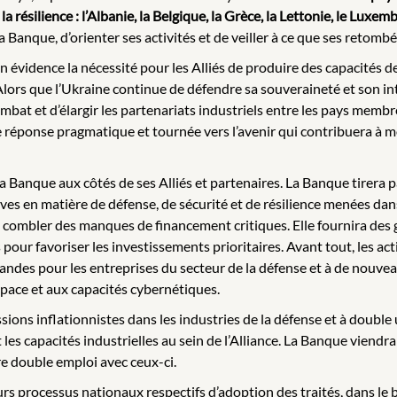
la résilience : l’Albanie, la Belgique, la Grèce, la Lettonie, le Luxe
 la Banque, d’orienter ses activités et de veiller à ce que ses ret
n évidence la nécessité pour les Alliés de produire des capacités de
. Alors que l’Ukraine continue de défendre sa souveraineté et son in
mbat et d’élargir les partenariats industriels entre les pays memb
réponse pragmatique et tournée vers l’avenir qui contribuera à mo
a Banque aux côtés de ses Alliés et partenaires. La Banque tirera pa
atives en matière de défense, de sécurité et de résilience menées d
combler des manques de financement critiques. Elle fournira des ga
our favoriser les investissements prioritaires. Avant tout, les ac
ndes pour les entreprises du secteur de la défense et à de nouvea
’espace et aux capacités cybernétiques.
sions inflationnistes dans les industries de la défense et à double
 les capacités industrielles au sein de l’Alliance. La Banque viend
re double emploi avec ceux-ci.
urs processus nationaux respectifs d’adoption des traités, dans le