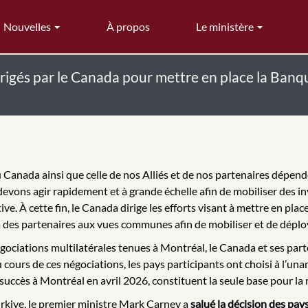
Nouvelles
À propos
Le ministère
irigés par le Canada pour mettre en place la Banque
Canada ainsi que celle de nos Alliés et de nos partenaires dépenden
s devons agir rapidement et à grande échelle afin de mobiliser des i
e. À cette fin, le Canada dirige les efforts visant à mettre en place 
a des partenaires aux vues communes afin de mobiliser et de déploye
négociations multilatérales tenues à Montréal, le Canada et ses par
Au cours de ces négociations, les pays participants ont choisi à l’u
succès à Montréal en avril 2026, constituent la seule base pour la
rkiye, le premier ministre Mark Carney a
salué la décision des pay