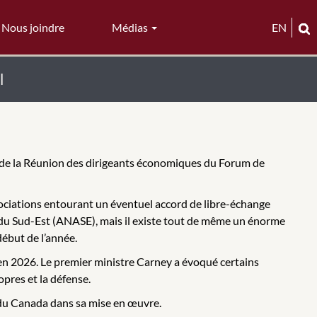
Nous joindre
Médias
EN
l
e de la Réunion des dirigeants économiques du Forum de
gociations entourant un éventuel accord de libre-échange
e du Sud-Est (ANASE), mais il existe tout de même un énorme
ébut de l’année.
 en 2026. Le premier ministre Carney a évoqué certains
opres et la défense.
ui du Canada dans sa mise en œuvre.