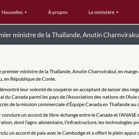
Nouvelles
À propos
Le ministère
mier ministre de la Thaïlande, Anutin Charnviraku
le premier ministre de la Thaïlande, Anutin Charnvirakul, en marg
, en République de Corée.
t démontré leur volonté de coopérer en acceptant de lancer des né
ial du Canada parmi les pays de l’Association des nations de l’Asi
uccès de la mission commerciale d’Équipe Canada en Thaïlande au d
our conclure un accord de libre-échange entre le Canada et l’ANASE
tion, dont l’agro-alimentaire, l’infrastructure, les technologies pr
conclu un accord de paix avec le Cambodge et a offert le plein app