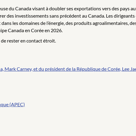
euse du Canada visant à doubler ses exportations vers des pays au
tirer des investissements sans précédent au Canada. Les dirigeants
ns les domaines de l’énergie, des produits agroalimentaires, des m
uipe Canada en Corée en 2026.
de rester en contact étroit.
, Mark Carney, et du président de la République de Corée, Lee J
fique (APEC)