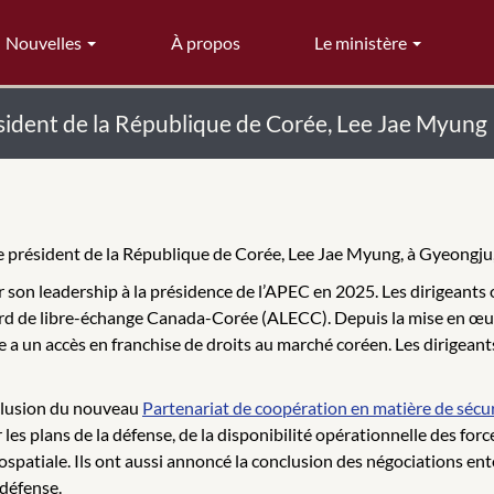
Nouvelles
À propos
Le ministère
ésident de la République de Corée, Lee Jae Myung
le président de la République de Corée, Lee Jae Myung, à Gyeongju
 son leadership à la présidence de l’APEC en 2025. Les dirigeants 
ord de libre-échange Canada-Corée (ALECC). Depuis la mise en œuv
a un accès en franchise de droits au marché coréen. Les dirigeants o
nclusion du nouveau
Partenariat de coopération en matière de sécur
 les plans de la défense, de la disponibilité opérationnelle des force
érospatiale. Ils ont aussi annoncé la conclusion des négociations en
 défense.