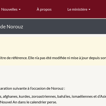
Nouvelles
À propos
Le ministère
n de Norouz
itre de référence. Elle n’a pas été modifiée ni mise à jour depuis so
laration suivante à l’occasion de Norouz :
afghanes, kurdes, zoroastriennes, bahá’íes, ismaéliennes et d’Asie
 Nouvel An dans le calendrier perse.