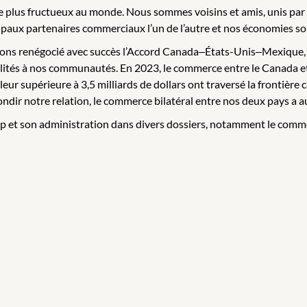
 le plus fructueux au monde. Nous sommes voisins et amis, unis par
ipaux partenaires commerciaux l’un de l’autre et nos économies son
ns renégocié avec succès l’Accord Canada‒États-Unis‒Mexique, le
ités à nos communautés. En 2023, le commerce entre le Canada et l
valeur supérieure à 3,5 milliards de dollars ont traversé la frontiè
dir notre relation, le commerce bilatéral entre nos deux pays a a
p et son administration dans divers dossiers, notamment le commerce