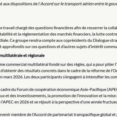
 aux dispositions de l’
Accord sur le transport aérien entre le g
 travail chargé des questions financières afin de resserrer la coll
stabilité et la réglementation des marchés financiers, la lutte contr
ndiale. Ce groupe rendra compte aux coprésidents du Dialogue strat
t approfondis sur ces questions et d’autres sujets d’intérêt commu
ultilatérale et régionale
ème commercial multilatéral fondé sur des règles, qui a pour pilier
’obtenir des résultats concrets dans le cadre de la réforme de l’
 mars 2026. Les deux participants s’engagent à intensifier les com
le cadre du Forum de coopération économique Asie-Pacifique (APEC)
t des investissements, la promotion de l’innovation et la mise e
e l’APEC en 2026 et se réjouit à la perspective d’une année fructu
evenir membre de l’Accord de partenariat transpacifique global et 