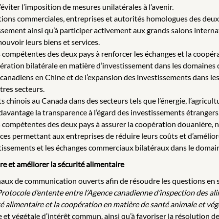
d’éviter l’imposition de mesures unilatérales à l’avenir.
iations commerciales, entreprises et autorités homologues des deux
sement ainsi qu’à participer activement aux grands salons intern
ouvoir leurs biens et services.
és compétentes des deux pays à renforcer les échanges et la coopé
pération bilatérale en matière d’investissement dans les domaines 
canadiens en Chine et de l’expansion des investissements dans les se
tres secteurs.
s chinois au Canada dans des secteurs tels que l’énergie, l’agricul
davantage la transparence à l’égard des investissements étrangers
s compétentes des deux pays à assurer la coopération douanière, no
ces permettant aux entreprises de réduire leurs coûts et d’améliorer
estissements et les échanges commerciaux bilatéraux dans le domai
e et améliorer la sécurité alimentaire
naux de communication ouverts afin de résoudre les questions en 
rotocole d’entente entre l’Agence canadienne d’inspection des ali
 alimentaire et la coopération en matière de santé animale et vég
 et végétale d’intérêt commun, ainsi qu’à favoriser la résolution 