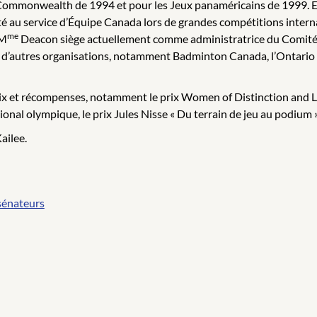
Commonwealth de 1994 et pour les Jeux panaméricains de 1999. Ell
 été au service d’Équipe Canada lors de grandes compétitions int
me
 M
Deacon siège actuellement comme administratrice du Comit
if d’autres organisations, notamment Badminton Canada, l’Ontario
 prix et récompenses, notamment le prix Women of Distinction an
onal olympique, le prix Jules Nisse « Du terrain de jeu au podium 
ailee.
sénateurs