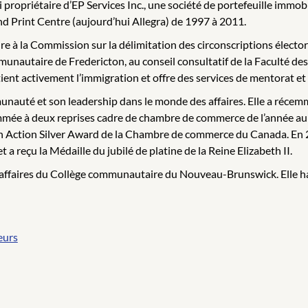
 propriétaire d’EP Services Inc., une société de portefeuille immo
d Print Centre (aujourd’hui Allegra) de 1997 à 2011.
à la Commission sur la délimitation des circonscriptions élector
unautaire de Fredericton, au conseil consultatif de la Faculté de
utient activement l’immigration et offre des services de mentorat 
nauté et son leadership dans le monde des affaires. Elle a récem
ée à deux reprises cadre de chambre de commerce de l’année au C
in Action Silver Award de la Chambre de commerce du Canada. En 202
reçu la Médaille du jubilé de platine de la Reine Elizabeth II.
affaires du Collège communautaire du Nouveau-Brunswick. Elle habi
eurs