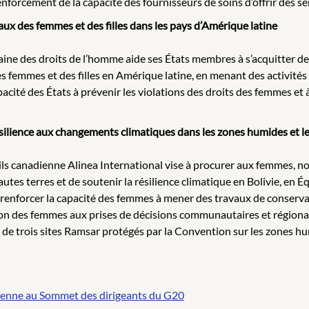
nforcement de la capacité des fournisseurs de soins d’offrir des se
ux des femmes et des filles dans les pays d’Amérique latine
ine des droits de l’homme aide ses États membres à s’acquitter de 
 des femmes et des filles en Amérique latine, en menant des activités
pacité des États à prévenir les violations des droits des femmes et
silience aux changements climatiques dans les zones humides et le
eils canadienne Alinea International vise à procurer aux femmes,
tes terres et de soutenir la résilience climatique en Bolivie, en 
e renforcer la capacité des femmes à mener des travaux de conservat
pation des femmes aux prises de décisions communautaires et régiona
 de trois sites Ramsar protégés par la Convention sur les zones h
oyenne au Sommet des dirigeants du G20