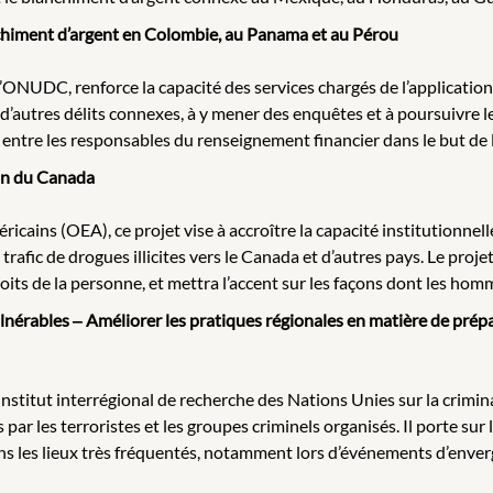
anchiment d’argent en Colombie, au Panama et au Pérou
l’ONUDC, renforce la capacité des services chargés de l’application
 d’autres délits connexes, à y mener des enquêtes et à poursuivre l
 entre les responsables du renseignement financier dans le but de l
ion du Canada
cains (OEA), ce projet vise à accroître la capacité institutionnelle
trafic de drogues illicites vers le Canada et d’autres pays. Le proje
ts de la personne, et mettra l’accent sur les façons dont les hom
ulnérables ‒ Améliorer les pratiques régionales en matière de prépa
titut interrégional de recherche des Nations Unies sur la criminalit
les terroristes et les groupes criminels organisés. Il porte sur l
dans les lieux très fréquentés, notamment lors d’événements d’enver