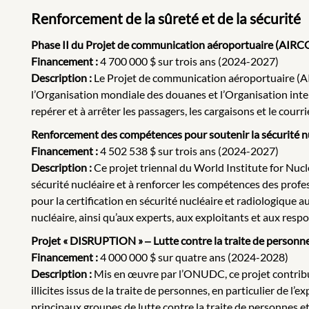
Renforcement de la sûreté et de la sécurité
Phase II du Projet de communication aéroportuaire (AIRCOP
Financement :
4 700 000 $ sur trois ans (2024-2027)
Description :
Le Projet de communication aéroportuaire (AIR
l’Organisation mondiale des douanes et l’Organisation inter
repérer et à arrêter les passagers, les cargaisons et le courri
Renforcement des compétences pour soutenir la sécurité n
Financement :
4 502 538 $ sur trois ans (2024-2027)
Description :
Ce projet triennal du World Institute for Nuc
sécurité nucléaire et à renforcer les compétences des profes
pour la certification en sécurité nucléaire et radiologique 
nucléaire, ainsi qu’aux experts, aux exploitants et aux res
Projet « DISRUPTION » ‒ Lutte contre la traite de personne
Financement :
4 000 000 $ sur quatre ans (2024-2028)
Description :
Mis en œuvre par l’ONUDC, ce projet contribue
illicites issus de la traite de personnes, en particulier de l’
principaux groupes de lutte contre la traite de personnes 