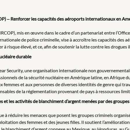
) ‒ Renforcer les capacités des aéroports internationaux en Amér
COP), mis en œuvre dans le cadre d’un partenariat entre l’Office
nationale de police criminelle, vise à accroître les capacités des 
er à risque élevé, et ce, afin de soutenir la lutte contre les drogues i
ucléaire durable
lear Security, une organisation internationale non gouvernemental
sionnels de la sécurité nucléaire en Amérique latine, en Afrique du
aux femmes et aux personnes de diverses identités de genre qui trav
ponsables de la réglementation provenant de pays à ressources limit
s et les activités de blanchiment d’argent menées par des groupes
 à réduire les menaces que posent les groupes criminels organisés 
exploitation des femmes et des jeunes filles. Il soutient l’amélioratio
et le blanchiment d’argent connexe au Mexique, au Honduras, au G