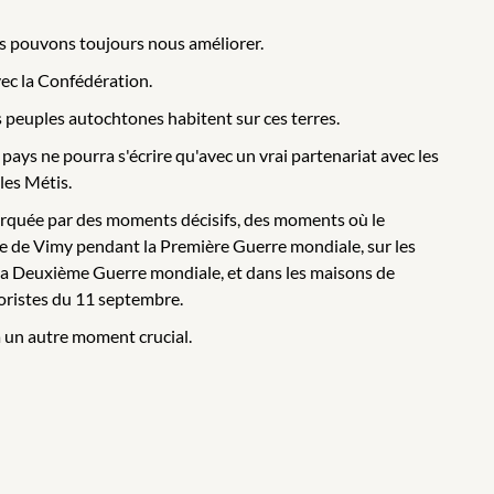
s pouvons toujours nous améliorer.
vec la Confédération.
s peuples autochtones habitent sur ces terres.
 pays ne pourra s'écrire qu'avec un vrai partenariat avec les
les Métis.
rquée par des moments décisifs, des moments où le
rête de Vimy pendant la Première Guerre mondiale, sur les
a Deuxième Guerre mondiale, et dans les maisons de
roristes du 11 septembre.
à un autre moment crucial.
 une guerre commerciale que nous n'avons pas déclenchée,
e épreuve par des attaques contre la démocratie et la