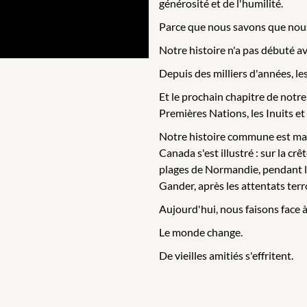
générosité et de l'humilité.
Parce que nous savons que nou
Notre histoire n'a pas débuté a
Depuis des milliers d'années, le
Et le prochain chapitre de notre
Premières Nations, les Inuits et 
Notre histoire commune est ma
Canada s'est illustré : sur la c
plages de Normandie, pendant l
Gander, après les attentats ter
Aujourd'hui, nous faisons face 
Le monde change.
De vieilles amitiés s'effritent.
Notre économie est secouée par
et nos valeurs sont mises à rud