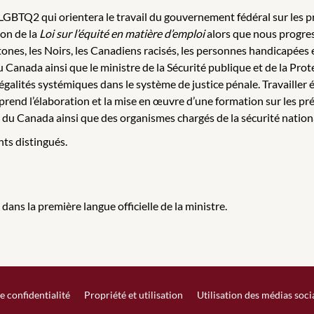
 LGBTQ2 qui orientera le travail du gouvernement fédéral sur les 
ion de la
Loi sur l’équité en matière d’emploi
alors que nous progresso
nes, les Noirs, les Canadiens racisés, les personnes handicapées 
u Canada ainsi que le ministre de la Sécurité publique et de la Prote
inégalités systémiques dans le système de justice pénale. Travail
mprend l’élaboration et la mise en œuvre d’une formation sur les pr
du Canada ainsi que des organismes chargés de la sécurité national
nts distingués.
dans la première langue officielle de la ministre.
e confidentialité
Propriété et utilisation
Utilisation des médias soc