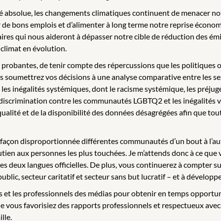
rité absolue, les changements climatiques continuent de menacer no
er de bons emplois et d’alimenter à long terme notre reprise économ
aires qui nous aideront à dépasser notre cible de réduction des ém
 climat en évolution.
probantes, de tenir compte des répercussions que les politiques o
us soumettrez vos décisions à une analyse comparative entre les se
les inégalités systémiques, dont le racisme systémique, les préjugé
 discrimination contre les communautés LGBTQ2 et les inégalités v
a qualité et de la disponibilité des données désagrégées afin que t
e façon disproportionnée différentes communautés d’un bout à l’aut
utien aux personnes les plus touchées. Je m’attends donc à ce que vo
s deux langues officielles. De plus, vous continuerez à compter sur 
lic, secteur caritatif et secteur sans but lucratif – et à développer
s et les professionnels des médias pour obtenir en temps opportun d
e vous favorisiez des rapports professionnels et respectueux avec 
lle.