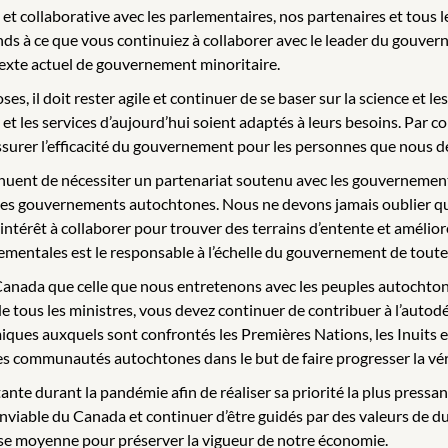
et collaborative avec les parlementaires, nos partenaires et tous l
ttends à ce que vous continuiez à collaborer avec le leader du go
texte actuel de gouvernement minoritaire.
es, il doit rester agile et continuer de se baser sur la science et
t les services d’aujourd’hui soient adaptés à leurs besoins. Par c
surer l’efficacité du gouvernement pour les personnes que nous de
ent de nécessiter un partenariat soutenu avec les gouvernements 
t les gouvernements autochtones. Nous ne devons jamais oublier qu
térêt à collaborer pour trouver des terrains d’entente et améliore
entales est le responsable à l’échelle du gouvernement de toutes le
le Canada que celle que nous entretenons avec les peuples autochto
 de tous les ministres, vous devez continuer de contribuer à l’autod
ues auxquels sont confrontés les Premières Nations, les Inuits et l
 les communautés autochtones dans le but de faire progresser la vér
 durant la pandémie afin de réaliser sa priorité la plus pressante 
nviable du Canada et continuer d’être guidés par des valeurs de dur
lasse moyenne pour préserver la vigueur de notre économie.