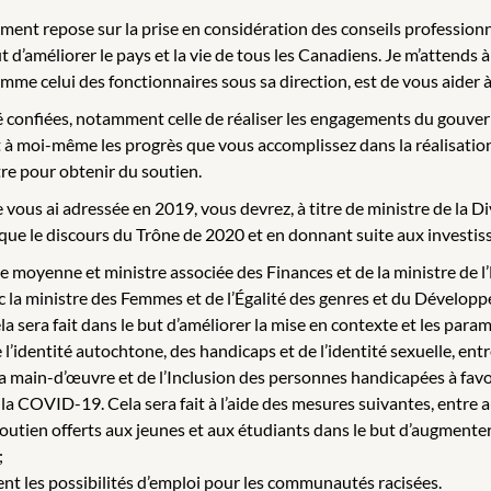
ment repose sur la prise en considération des conseils professionn
améliorer le pays et la vie de tous les Canadiens. Je m’attends à 
omme celui des fonctionnaires sous sa direction, est de vous aider 
é confiées, notamment celle de réaliser les engagements du gouve
à moi-même les progrès que vous accomplissez dans la réalisatio
tre pour obtenir du soutien.
 vous ai adressée en 2019, vous devrez, à titre de ministre de la Di
dique le discours du Trône de 2020 et en donnant suite aux invest
asse moyenne et ministre associée des Finances et de la ministre d
ec la ministre des Femmes et de l’Égalité des genres et du Dévelo
a sera fait dans le but d’améliorer la mise en contexte et les para
de l’identité autochtone, des handicaps et de l’identité sexuelle, ent
la main-d’œuvre et de l’Inclusion des personnes handicapées à fav
a COVID-19. Cela sera fait à l’aide des mesures suivantes, entre a
soutien offerts aux jeunes et aux étudiants dans le but d’augmente
;
ent les possibilités d’emploi pour les communautés racisées.