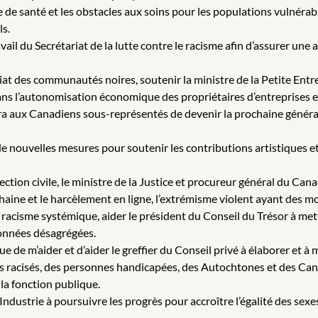
e santé et les obstacles aux soins pour les populations vulnérables
ls.
vail du Secrétariat de la lutte contre le racisme afin d’assurer u
at des communautés noires, soutenir la ministre de la Petite Ent
ans l’autonomisation économique des propriétaires d’entreprises 
a aux Canadiens sous-représentés de devenir la prochaine générati
e nouvelles mesures pour soutenir les contributions artistiques e
tection civile, le ministre de la Justice et procureur général du Ca
aine et le harcèlement en ligne, l’extrémisme violent ayant des mot
e racisme systémique, aider le président du Conseil du Trésor à 
données désagrégées.
ue de m’aider et d’aider le greffier du Conseil privé à élaborer et 
s racisés, des personnes handicapées, des Autochtones et des Ca
la fonction publique.
Industrie à poursuivre les progrès pour accroître l’égalité des sexes,