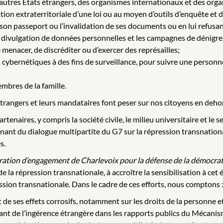
d’autres États étrangers, des organismes internationaux et des or
ion extraterritoriale d’une loi ou au moyen d’outils d’enquête et d
 son passeport ou l’invalidation de ses documents ou en lui refusan
 divulgation de données personnelles et les campagnes de dénigrem
de menacer, de discréditer ou d’exercer des représailles;
ils cybernétiques à des fins de surveillance, pour suivre une perso
embres de la famille.
angers et leurs mandataires font peser sur nos citoyens en dehors 
enaires, y compris la société civile, le milieu universitaire et le 
 du dialogue multipartite du G7 sur la répression transnationale
s.
ration d’engagement de Charlevoix pour la défense de la démocrat
 répression transnationale, à accroître la sensibilisation à cet 
ssion transnationale. Dans le cadre de ces efforts, nous comptons 
t de ses effets corrosifs, notamment sur les droits de la personne
t de l’ingérence étrangère dans les rapports publics du Mécanism