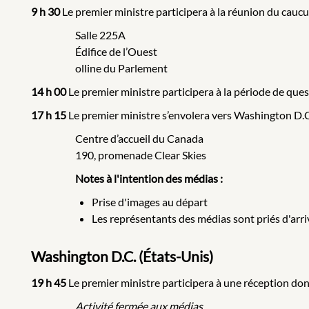
9 h 30
Le premier ministre participera à la réunion du caucu
Salle 225A
Édifice de l’Ouest
olline du Parlement
14 h 00
Le premier ministre participera à la période de ques
17 h 15
Le premier ministre s’envolera vers
Washington D.C.
Centre d’accueil du Canada
190, promenade Clear Skies
Notes à l'intention des médias :
Prise d'images au départ
Les représentants des médias sont priés d'arriv
Washington D.C. (États-Unis)
19 h 45
Le premier ministre participera à une réception d
Activité fermée
aux médias.