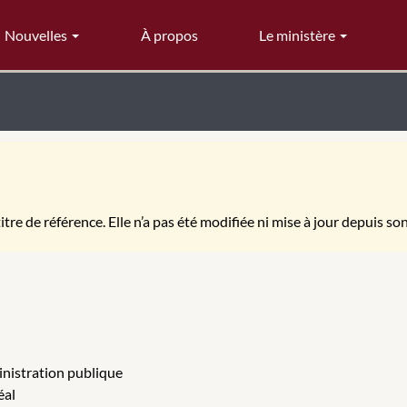
Nouvelles
À propos
Le ministère
itre de référence. Elle n’a pas été modifiée ni mise à jour depuis so
inistration publique
éal